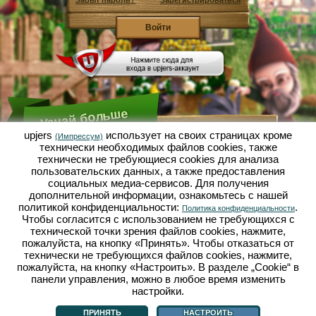
Забыт пароль?
Зарегистрироваться
Узнай больше
upjers
использует на своих страницах кроме
(Импрессум)
технически необходимых файлов сookies, также
Что такое Садовая Империя?
технически не требующиеся cookies для анализа
пользовательских данных, а также предоставления
Садовая Империя - это экономический симулятор, в
котором всё вертится вокруг микрокосмоса сад-
социальных медиа-сервисов. Для получения
огород. Эта бесплатная браузерная игра онлайн
дополнительной информации, ознакомьтесь с нашей
открывается полностью в твоём браузере без
политикой конфиденциальности:
.
Политика конфиденциальности
каких-либо скачиваний или установки каких-либо
Чтобы согласится с использованием не требующихся с
программ! Играя роль гнома-садовода ты
выращиваешь в Садовой Империи свой
технической точки зрения файлов cookies, нажмите,
собственный маленький садовый рай. Сеять,
пожалуйста, на кнопку «Принять». Чтобы отказаться от
сажать, поливать, собирать урожай: у тебя есть
технически не требующихся файлов cookies, нажмите,
выбор между разными сортами овощей и фруктов:
пожалуйста, на кнопку «Настроить». В разделе „Cookie“ в
помидорами, репчатым луком, клубникой, морковью
панели управления, можно в любое время изменить
или может ещё лучше, салатом? Посети городок
Дачное, в нём ты можешь торговать с другими
настройки.
Что такое Садовая Империя?
|
Сюжет
|
|
Правила
|
садоводами, покупать новые растения и декор,
Политика конфиденциальности
|
Общие положения
|
Форум
|
Техподдержка
|
выполнять желания твоих покупателей и
Импрессум
|
Браузерные игры - Upjers.com
|
Настроить cookies
ПРИНЯТЬ
НАСТРОИТЬ