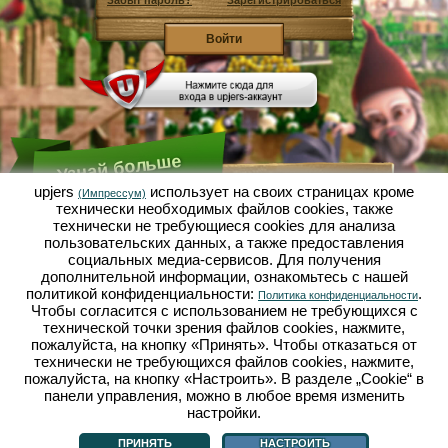
Забыт пароль?
Зарегистрироваться
Узнай больше
upjers
использует на своих страницах кроме
(Импрессум)
технически необходимых файлов сookies, также
Что такое Садовая Империя?
технически не требующиеся cookies для анализа
пользовательских данных, а также предоставления
Садовая Империя - это экономический симулятор, в
котором всё вертится вокруг микрокосмоса сад-
социальных медиа-сервисов. Для получения
огород. Эта бесплатная браузерная игра онлайн
дополнительной информации, ознакомьтесь с нашей
открывается полностью в твоём браузере без
политикой конфиденциальности:
.
Политика конфиденциальности
каких-либо скачиваний или установки каких-либо
Чтобы согласится с использованием не требующихся с
программ! Играя роль гнома-садовода ты
выращиваешь в Садовой Империи свой
технической точки зрения файлов cookies, нажмите,
собственный маленький садовый рай. Сеять,
пожалуйста, на кнопку «Принять». Чтобы отказаться от
сажать, поливать, собирать урожай: у тебя есть
технически не требующихся файлов cookies, нажмите,
выбор между разными сортами овощей и фруктов:
пожалуйста, на кнопку «Настроить». В разделе „Cookie“ в
помидорами, репчатым луком, клубникой, морковью
панели управления, можно в любое время изменить
или может ещё лучше, салатом? Посети городок
Дачное, в нём ты можешь торговать с другими
настройки.
Что такое Садовая Империя?
|
Сюжет
|
|
Правила
|
садоводами, покупать новые растения и декор,
Политика конфиденциальности
|
Общие положения
|
Форум
|
Техподдержка
|
выполнять желания твоих покупателей и
Импрессум
|
Браузерные игры - Upjers.com
|
Настроить cookies
ПРИНЯТЬ
НАСТРОИТЬ