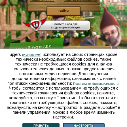
Забыт пароль?
Зарегистрироваться
Узнай больше
upjers
использует на своих страницах кроме
(Импрессум)
технически необходимых файлов сookies, также
Что такое Садовая Империя?
технически не требующиеся cookies для анализа
пользовательских данных, а также предоставления
Садовая Империя - это экономический симулятор, в
котором всё вертится вокруг микрокосмоса сад-
социальных медиа-сервисов. Для получения
огород. Эта бесплатная браузерная игра онлайн
дополнительной информации, ознакомьтесь с нашей
открывается полностью в твоём браузере без
политикой конфиденциальности:
.
Политика конфиденциальности
каких-либо скачиваний или установки каких-либо
Чтобы согласится с использованием не требующихся с
программ! Играя роль гнома-садовода ты
выращиваешь в Садовой Империи свой
технической точки зрения файлов cookies, нажмите,
собственный маленький садовый рай. Сеять,
пожалуйста, на кнопку «Принять». Чтобы отказаться от
сажать, поливать, собирать урожай: у тебя есть
технически не требующихся файлов cookies, нажмите,
выбор между разными сортами овощей и фруктов:
пожалуйста, на кнопку «Настроить». В разделе „Cookie“ в
помидорами, репчатым луком, клубникой, морковью
панели управления, можно в любое время изменить
или может ещё лучше, салатом? Посети городок
Дачное, в нём ты можешь торговать с другими
настройки.
Что такое Садовая Империя?
|
Сюжет
|
|
Правила
|
садоводами, покупать новые растения и декор,
Политика конфиденциальности
|
Общие положения
|
Форум
|
Техподдержка
|
выполнять желания твоих покупателей и
Импрессум
|
Браузерные игры - Upjers.com
|
Настроить cookies
ПРИНЯТЬ
НАСТРОИТЬ