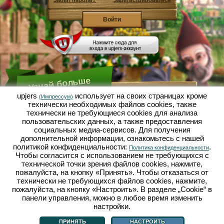
Забыт пароль?
Зарегистрироваться
Узнай больше
upjers
использует на своих страницах кроме
(Импрессум)
технически необходимых файлов сookies, также
Что такое Садовая Империя?
технически не требующиеся cookies для анализа
пользовательских данных, а также предоставления
Садовая Империя - это экономический симулятор, в
котором всё вертится вокруг микрокосмоса сад-
социальных медиа-сервисов. Для получения
огород. Эта бесплатная браузерная игра онлайн
дополнительной информации, ознакомьтесь с нашей
открывается полностью в твоём браузере без
политикой конфиденциальности:
.
Политика конфиденциальности
каких-либо скачиваний или установки каких-либо
Чтобы согласится с использованием не требующихся с
программ! Играя роль гнома-садовода ты
выращиваешь в Садовой Империи свой
технической точки зрения файлов cookies, нажмите,
собственный маленький садовый рай. Сеять,
пожалуйста, на кнопку «Принять». Чтобы отказаться от
сажать, поливать, собирать урожай: у тебя есть
технически не требующихся файлов cookies, нажмите,
выбор между разными сортами овощей и фруктов:
пожалуйста, на кнопку «Настроить». В разделе „Cookie“ в
помидорами, репчатым луком, клубникой, морковью
панели управления, можно в любое время изменить
или может ещё лучше, салатом? Посети городок
Дачное, в нём ты можешь торговать с другими
настройки.
Что такое Садовая Империя?
|
Сюжет
|
|
Правила
|
садоводами, покупать новые растения и декор,
Политика конфиденциальности
|
Общие положения
|
Форум
|
Техподдержка
|
выполнять желания твоих покупателей и
Импрессум
|
Браузерные игры - Upjers.com
|
Настроить cookies
ПРИНЯТЬ
НАСТРОИТЬ