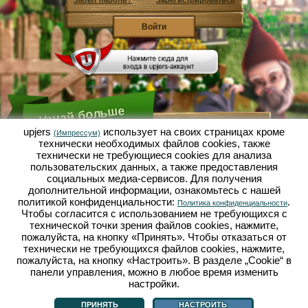
Забыт пароль?
Зарегистрироваться
Узнай больше
upjers
использует на своих страницах кроме
(Импрессум)
технически необходимых файлов сookies, также
Что такое Садовая Империя?
технически не требующиеся cookies для анализа
пользовательских данных, а также предоставления
Садовая Империя - это экономический симулятор, в
котором всё вертится вокруг микрокосмоса сад-
социальных медиа-сервисов. Для получения
огород. Эта бесплатная браузерная игра онлайн
дополнительной информации, ознакомьтесь с нашей
открывается полностью в твоём браузере без
политикой конфиденциальности:
.
Политика конфиденциальности
каких-либо скачиваний или установки каких-либо
Чтобы согласится с использованием не требующихся с
программ! Играя роль гнома-садовода ты
выращиваешь в Садовой Империи свой
технической точки зрения файлов cookies, нажмите,
собственный маленький садовый рай. Сеять,
пожалуйста, на кнопку «Принять». Чтобы отказаться от
сажать, поливать, собирать урожай: у тебя есть
технически не требующихся файлов cookies, нажмите,
выбор между разными сортами овощей и фруктов:
пожалуйста, на кнопку «Настроить». В разделе „Cookie“ в
помидорами, репчатым луком, клубникой, морковью
панели управления, можно в любое время изменить
или может ещё лучше, салатом? Посети городок
Дачное, в нём ты можешь торговать с другими
настройки.
Что такое Садовая Империя?
|
Сюжет
|
|
Правила
|
садоводами, покупать новые растения и декор,
Политика конфиденциальности
|
Общие положения
|
Форум
|
Техподдержка
|
выполнять желания твоих покупателей и
Импрессум
|
Браузерные игры - Upjers.com
|
Настроить cookies
ПРИНЯТЬ
НАСТРОИТЬ