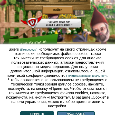
Забыт пароль?
Зарегистрироваться
Узнай больше
upjers
использует на своих страницах кроме
(Импрессум)
технически необходимых файлов сookies, также
Что такое Садовая Империя?
технически не требующиеся cookies для анализа
пользовательских данных, а также предоставления
Садовая Империя - это экономический симулятор, в
котором всё вертится вокруг микрокосмоса сад-
социальных медиа-сервисов. Для получения
огород. Эта бесплатная браузерная игра онлайн
дополнительной информации, ознакомьтесь с нашей
открывается полностью в твоём браузере без
политикой конфиденциальности:
.
Политика конфиденциальности
каких-либо скачиваний или установки каких-либо
Чтобы согласится с использованием не требующихся с
программ! Играя роль гнома-садовода ты
выращиваешь в Садовой Империи свой
технической точки зрения файлов cookies, нажмите,
собственный маленький садовый рай. Сеять,
пожалуйста, на кнопку «Принять». Чтобы отказаться от
сажать, поливать, собирать урожай: у тебя есть
технически не требующихся файлов cookies, нажмите,
выбор между разными сортами овощей и фруктов:
пожалуйста, на кнопку «Настроить». В разделе „Cookie“ в
помидорами, репчатым луком, клубникой, морковью
панели управления, можно в любое время изменить
или может ещё лучше, салатом? Посети городок
Дачное, в нём ты можешь торговать с другими
настройки.
Что такое Садовая Империя?
|
Сюжет
|
|
Правила
|
садоводами, покупать новые растения и декор,
Политика конфиденциальности
|
Общие положения
|
Форум
|
Техподдержка
|
выполнять желания твоих покупателей и
Импрессум
|
Браузерные игры - Upjers.com
|
Настроить cookies
ПРИНЯТЬ
НАСТРОИТЬ