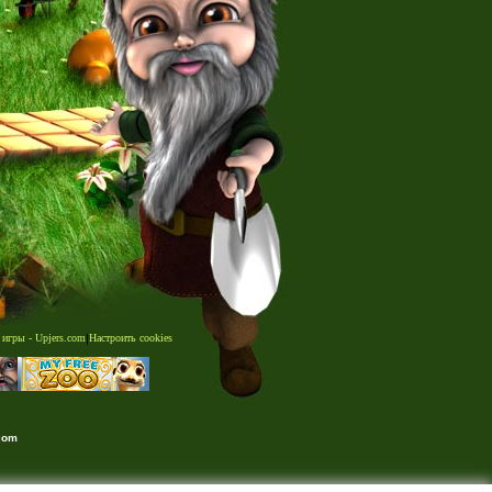
 игры - Upjers.com
|
Настроить cookies
com