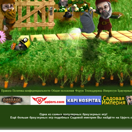
|
|
Правила
|
Политика конфиденциальности
|
Общие положения
|
Форум
|
Техподдержка
|
Импрессум
|
Браузерные
Одна из самых популярных браузерных игр!
Узнай больше
Ещё больше браузерных игр подобных Садовой имеприи Вы найдёте на Upjers.