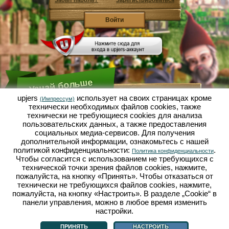
Забыт пароль?
Зарегистрироваться
Узнай больше
upjers
использует на своих страницах кроме
(Импрессум)
технически необходимых файлов сookies, также
Что такое Садовая Империя?
технически не требующиеся cookies для анализа
пользовательских данных, а также предоставления
Садовая Империя - это экономический симулятор, в
котором всё вертится вокруг микрокосмоса сад-
социальных медиа-сервисов. Для получения
огород. Эта бесплатная браузерная игра онлайн
дополнительной информации, ознакомьтесь с нашей
открывается полностью в твоём браузере без
политикой конфиденциальности:
.
Политика конфиденциальности
каких-либо скачиваний или установки каких-либо
Чтобы согласится с использованием не требующихся с
программ! Играя роль гнома-садовода ты
выращиваешь в Садовой Империи свой
технической точки зрения файлов cookies, нажмите,
собственный маленький садовый рай. Сеять,
пожалуйста, на кнопку «Принять». Чтобы отказаться от
сажать, поливать, собирать урожай: у тебя есть
технически не требующихся файлов cookies, нажмите,
выбор между разными сортами овощей и фруктов:
пожалуйста, на кнопку «Настроить». В разделе „Cookie“ в
помидорами, репчатым луком, клубникой, морковью
панели управления, можно в любое время изменить
или может ещё лучше, салатом? Посети городок
Дачное, в нём ты можешь торговать с другими
настройки.
Что такое Садовая Империя?
|
Сюжет
|
|
Правила
|
садоводами, покупать новые растения и декор,
Политика конфиденциальности
|
Общие положения
|
Форум
|
Техподдержка
|
выполнять желания твоих покупателей и
Импрессум
|
Браузерные игры - Upjers.com
|
Настроить cookies
ПРИНЯТЬ
НАСТРОИТЬ