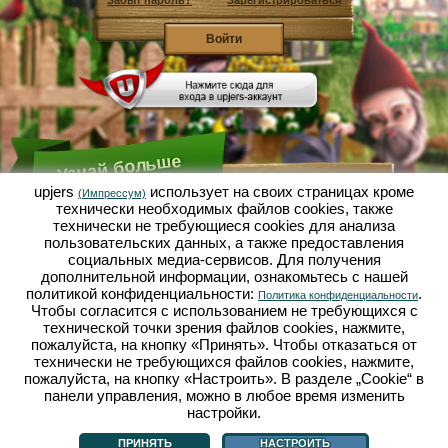
Забыт пароль?
Зарегистрироваться
Узнай больше
upjers
использует на своих страницах кроме
(Импрессум)
технически необходимых файлов сookies, также
Что такое Садовая Империя?
технически не требующиеся cookies для анализа
пользовательских данных, а также предоставления
Садовая Империя - это экономический симулятор, в
котором всё вертится вокруг микрокосмоса сад-
социальных медиа-сервисов. Для получения
огород. Эта бесплатная браузерная игра онлайн
дополнительной информации, ознакомьтесь с нашей
открывается полностью в твоём браузере без
политикой конфиденциальности:
.
Политика конфиденциальности
каких-либо скачиваний или установки каких-либо
Чтобы согласится с использованием не требующихся с
программ! Играя роль гнома-садовода ты
выращиваешь в Садовой Империи свой
технической точки зрения файлов cookies, нажмите,
собственный маленький садовый рай. Сеять,
пожалуйста, на кнопку «Принять». Чтобы отказаться от
сажать, поливать, собирать урожай: у тебя есть
технически не требующихся файлов cookies, нажмите,
выбор между разными сортами овощей и фруктов:
пожалуйста, на кнопку «Настроить». В разделе „Cookie“ в
помидорами, репчатым луком, клубникой, морковью
панели управления, можно в любое время изменить
или может ещё лучше, салатом? Посети городок
Дачное, в нём ты можешь торговать с другими
настройки.
Что такое Садовая Империя?
|
Сюжет
|
|
Правила
|
садоводами, покупать новые растения и декор,
Политика конфиденциальности
|
Общие положения
|
Форум
|
Техподдержка
|
выполнять желания твоих покупателей и
Импрессум
|
Браузерные игры - Upjers.com
|
Настроить cookies
ПРИНЯТЬ
НАСТРОИТЬ