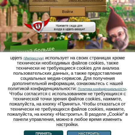
Забыт пароль?
Зарегистрироваться
Узнай больше
upjers
использует на своих страницах кроме
(Импрессум)
технически необходимых файлов сookies, также
Что такое Садовая Империя?
технически не требующиеся cookies для анализа
пользовательских данных, а также предоставления
Садовая Империя - это экономический симулятор, в
котором всё вертится вокруг микрокосмоса сад-
социальных медиа-сервисов. Для получения
огород. Эта бесплатная браузерная игра онлайн
дополнительной информации, ознакомьтесь с нашей
открывается полностью в твоём браузере без
политикой конфиденциальности:
.
Политика конфиденциальности
каких-либо скачиваний или установки каких-либо
Чтобы согласится с использованием не требующихся с
программ! Играя роль гнома-садовода ты
выращиваешь в Садовой Империи свой
технической точки зрения файлов cookies, нажмите,
собственный маленький садовый рай. Сеять,
пожалуйста, на кнопку «Принять». Чтобы отказаться от
сажать, поливать, собирать урожай: у тебя есть
технически не требующихся файлов cookies, нажмите,
выбор между разными сортами овощей и фруктов:
пожалуйста, на кнопку «Настроить». В разделе „Cookie“ в
помидорами, репчатым луком, клубникой, морковью
панели управления, можно в любое время изменить
или может ещё лучше, салатом? Посети городок
Дачное, в нём ты можешь торговать с другими
настройки.
Что такое Садовая Империя?
|
Сюжет
|
|
Правила
|
садоводами, покупать новые растения и декор,
Политика конфиденциальности
|
Общие положения
|
Форум
|
Техподдержка
|
выполнять желания твоих покупателей и
Импрессум
|
Браузерные игры - Upjers.com
|
Настроить cookies
ПРИНЯТЬ
НАСТРОИТЬ