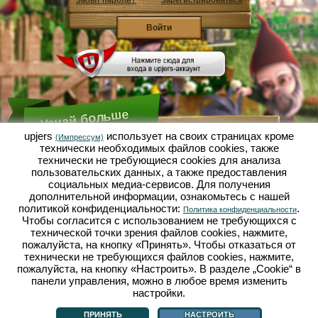
Забыт пароль?
Зарегистрироваться
Узнай больше
upjers
использует на своих страницах кроме
(Импрессум)
технически необходимых файлов сookies, также
Что такое Садовая Империя?
технически не требующиеся cookies для анализа
пользовательских данных, а также предоставления
Садовая Империя - это экономический симулятор, в
котором всё вертится вокруг микрокосмоса сад-
социальных медиа-сервисов. Для получения
огород. Эта бесплатная браузерная игра онлайн
дополнительной информации, ознакомьтесь с нашей
открывается полностью в твоём браузере без
политикой конфиденциальности:
.
Политика конфиденциальности
каких-либо скачиваний или установки каких-либо
Чтобы согласится с использованием не требующихся с
программ! Играя роль гнома-садовода ты
выращиваешь в Садовой Империи свой
технической точки зрения файлов cookies, нажмите,
собственный маленький садовый рай. Сеять,
пожалуйста, на кнопку «Принять». Чтобы отказаться от
сажать, поливать, собирать урожай: у тебя есть
технически не требующихся файлов cookies, нажмите,
выбор между разными сортами овощей и фруктов:
пожалуйста, на кнопку «Настроить». В разделе „Cookie“ в
помидорами, репчатым луком, клубникой, морковью
панели управления, можно в любое время изменить
или может ещё лучше, салатом? Посети городок
Дачное, в нём ты можешь торговать с другими
настройки.
Что такое Садовая Империя?
|
Сюжет
|
|
Правила
|
садоводами, покупать новые растения и декор,
Политика конфиденциальности
|
Общие положения
|
Форум
|
Техподдержка
|
выполнять желания твоих покупателей и
Импрессум
|
Браузерные игры - Upjers.com
|
Настроить cookies
ПРИНЯТЬ
НАСТРОИТЬ